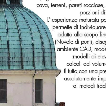
cava, terreni, pareti rocciose, 
porzioni
di 
L'
esperienza
maturata poi
permette di individuare 
adatta allo scopo fina
(Nuvole di punti, d
ambiente CAD, modelli 
modelli di
ele
calcoli del volum
Il tutto con una prec
assolutamente im
ai metodi trad