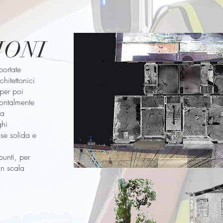
IONI
portate
hitettonici
per poi
zontalmente
ra
ghi
se solida e
punti, per
in scala