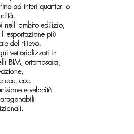
fino ad interi quartieri o
città.
 nell' ambito edilizio,
l' esportazione più
le del rilievo.
isegni vettorializzati in
BIM, ortomosaici,
vazione
,
e ecc. ecc.
isione e velocità
paragonabili
izionali.