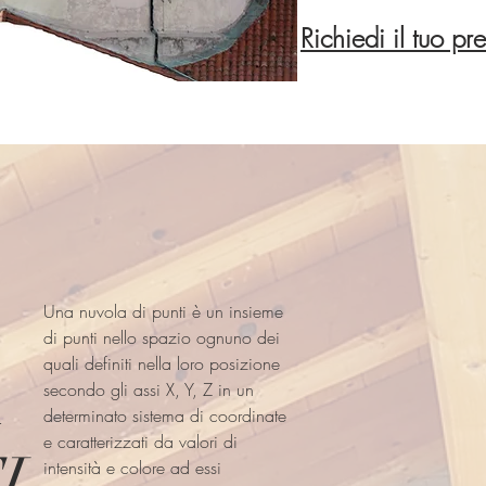
Richiedi il tuo pr
Una nuvola di punti è un insieme
di punti nello spazio ognuno dei
quali definiti nella loro posizione
A
secondo gli assi X, Y, Z in un
determinato sistema di coordinate
e caratterizzati da valori di
I
intensità e colore ad essi