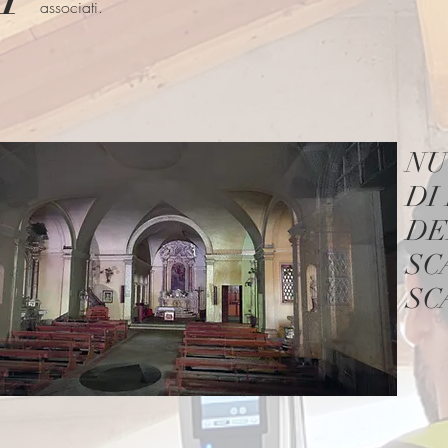
associati.
NU
DI
DE
SC
SC