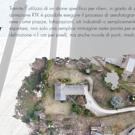
Tramite l' utilizzo di un drone specifico per rilievi, in grado di
correzione RTK è possibile eseguire il processo di aerofotogra
aree come piazze, lottizzazioni, siti industriali o semplicemen
I
esportare, non solo una semplice immagine raster pronta per e
definizione <1 cm per pixel), ma anche nuvole di punti, mesh,